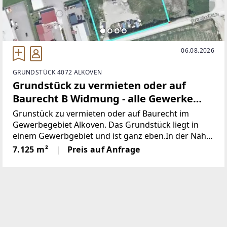
06.08.2026
GRUNDSTÜCK 4072 ALKOVEN
Grundstück zu vermieten oder auf
Baurecht B Widmung - alle Gewerke
möglich
Grunstück zu vermieten oder auf Baurecht im
Gewerbegebiet Alkoven. Das Grundstück liegt in
einem Gewerbgebiet und ist ganz eben.In der Nähe
des Kreisverkehres vor Alkoven.B Widmung, daher
7.125 m²
Preis auf Anfrage
sind alle Gewerke möglich.Das Grundstück ist
aufgeschlossen.Kaufpreis