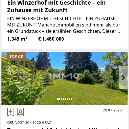
Ein Winzerhof mit Geschichte – ein
Zuhause mit Zukunft
EIN WINZERHOF MIT GESCHICHTE – EIN ZUHAUSE
MIT ZUKUNFTManche Immobilien sind mehr als nur
ein Grundstück – sie erzählen Geschichten. Dieser
ehemalige Winzerhof im historischen Ortskern von
1.345 m²
€ 1.480.000
Stammersdorf zählt zu diesen seltenen
Liegenschaften.
TOP AD
29.07.2026
GRUNDSTÜCK 8020 GRAZ