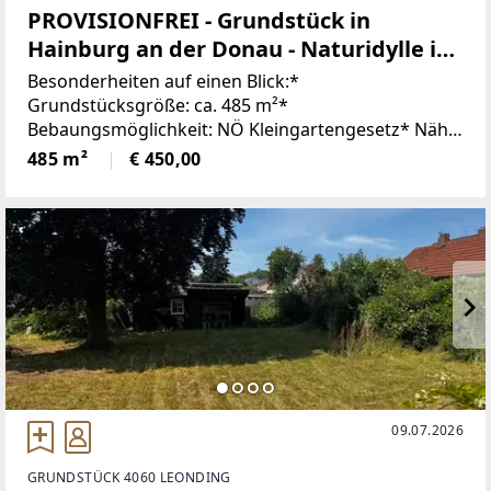
PROVISIONFREI - Grundstück in
Hainburg an der Donau - Naturidylle in
Donaunähe
Besonderheiten auf einen Blick:*
Grundstücksgröße: ca. 485 m²*
Bebaungsmöglichkeit: NÖ Kleingartengesetz* Nähe
zur Donau – nur wenige Schritte entfernt* Ruhige,
485 m²
€ 450,00
naturnahe Lage* Vielfältige Freizeit- und
Wandermöglichkeiten (u. a. Haxenberg)*
09.07.2026
GRUNDSTÜCK 4060 LEONDING