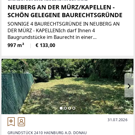
NEUBERG AN DER MÜRZ/KAPELLEN -
SCHÖN GELEGENE BAURECHTSGRÜNDE
SONNIGE 4 BAURECHTSGRÜNDE IN NEUBERG AN
DER MÜRZ - KAPELLENIch darf Ihnen 4
Baugrundstücke im Baurecht in einer
wunderschönen Umgebung bei Neuberg an der
997 m²
€ 133,00
Mürz anbieten.Die Grundstücke 298/28, 298/29 und
298/30 und 298/33 sind
31.07.2026
GRUNDSTÜCK 2410 HAINBURG A.D. DONAU