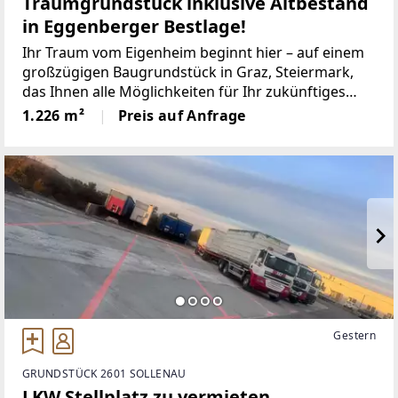
Traumgrundstück inklusive Altbestand
in Eggenberger Bestlage!
Ihr Traum vom Eigenheim beginnt hier – auf einem
großzügigen Baugrundstück in Graz, Steiermark,
das Ihnen alle Möglichkeiten für Ihr zukünftiges
Zuhause bietet. Dieses beeindruckende Grundstück
1.226 m²
Preis auf Anfrage
mit einer Fläche von 1.226 m² befindet sich in
Eggenberger
Gestern
GRUNDSTÜCK 2601 SOLLENAU
LKW Stellplatz zu vermieten