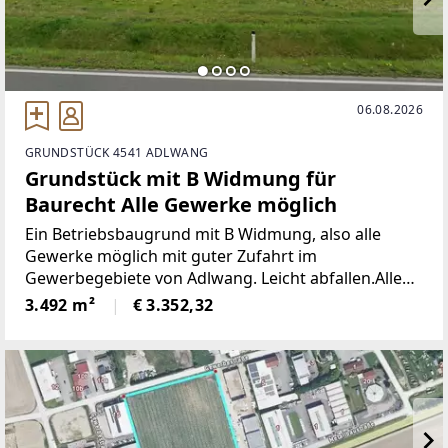
06.08.2026
GRUNDSTÜCK 4541 ADLWANG
Grundstück mit B Widmung für
Baurecht Alle Gewerke möglich
Ein Betriebsbaugrund mit B Widmung, also alle
Gewerke möglich mit guter Zufahrt im
Gewerbegebiete von Adlwang. Leicht abfallen.Alle
Anschlüsse vorhanden.Baurecht bis 99 Jahre
3.492 m²
€ 3.352,32
möglich. Mindestdauer sollte 30 Jahre sein.80 Cent
pro