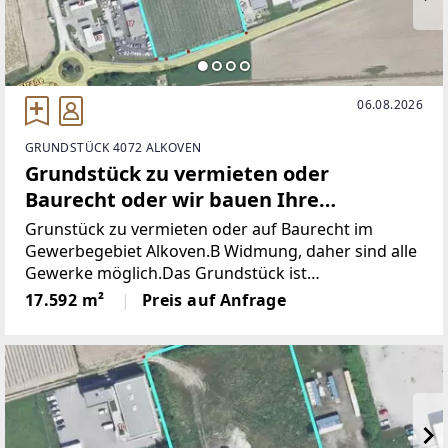
06.08.2026
GRUNDSTÜCK 4072 ALKOVEN
Grundstück zu vermieten oder
Baurecht oder wir bauen Ihre
Wunschhalle und vermieten an Sie
Grunstück zu vermieten oder auf Baurecht im
Gewerbegebiet Alkoven.B Widmung, daher sind alle
Gewerke möglich.Das Grundstück ist
aufgeschlossen und von 2 Seiten
17.592 m²
Preis auf Anfrage
zufahrbarKaufpreis auf Anfrage Baurecht ist bis
maximal 99 Jahre möglich.Wir