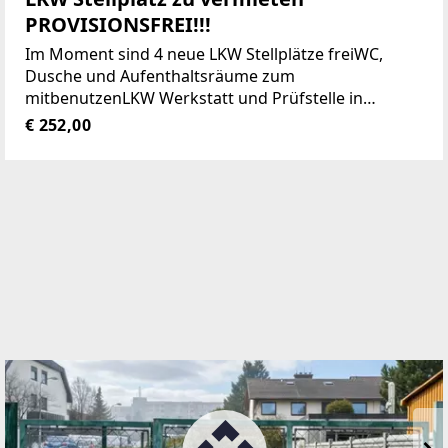
PROVISIONSFREI!!!
Im Moment sind 4 neue LKW Stellplätze freiWC,
Dusche und Aufenthaltsräume zum
mitbenutzenLKW Werkstatt und Prüfstelle in
unmittelbarer näheWaschhalle ist auch vor Ort Das
€ 252,00
Gelände ist Videoüberwacht und 24 Std.
zugänglich Bistro