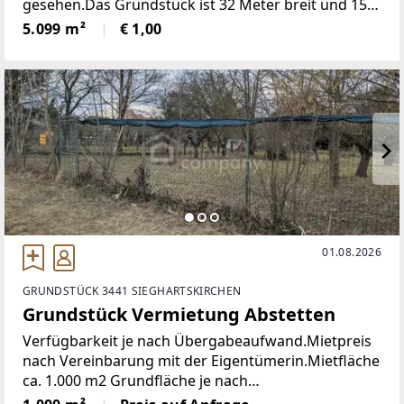
gesehen.Das Grundstück ist 32 Meter breit und 156
Meter lang.Es werden dort Hallen gebaut und im 1.
5.099 m²
€ 1,00
OG Büros. Wir suchen einen Kunden der 1200
01.08.2026
GRUNDSTÜCK 3441 SIEGHARTSKIRCHEN
Grundstück Vermietung Abstetten
Verfügbarkeit je nach Übergabeaufwand.Mietpreis
nach Vereinbarung mit der Eigentümerin.Mietfläche
ca. 1.000 m2 Grundfläche je nach
VereinbarungErlaubte Nutzung im Rahmen von