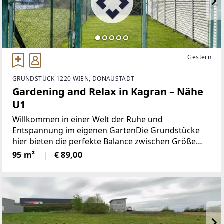
Gestern
GRUNDSTÜCK 1220 WIEN, DONAUSTADT
Gardening and Relax in Kagran – Nähe
U1
Willkommen in einer Welt der Ruhe und
Entspannung im eigenen GartenDie Grundstücke
hier bieten die perfekte Balance zwischen Größe
und Komfort - nicht zu klein und nicht zu groß,
95 m²
€ 89,00
genau richtig, um die Seele baumeln zu lassen und
Ihre grünen Träume