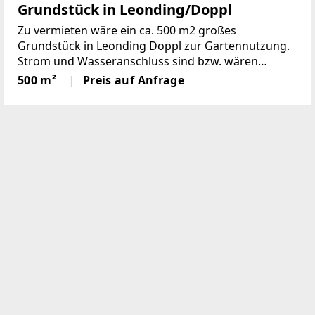
Grundstück in Leonding/Doppl
Zu vermieten wäre ein ca. 500 m2 großes
Grundstück in Leonding Doppl zur Gartennutzung.
Strom und Wasseranschluss sind bzw. wären
möglich. Ein eigener Zugang müsste geschaffen
500 m²
Preis auf Anfrage
werden. Das Grundstück könnte auch geteilt
werden und somit würden sich die