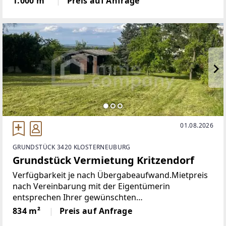
1.000 m²
Preis auf Anfrage
gärtnerischer Nutzungund Bewiligungs-, anzeige-
und
01.08.2026
GRUNDSTÜCK 3420 KLOSTERNEUBURG
Grundstück Vermietung Kritzendorf
Verfügbarkeit je nach Übergabeaufwand.Mietpreis
nach Vereinbarung mit der Eigentümerin
entsprechen Ihrer gewünschten
Nutzung.Mietfläche ca. 834 m2
834 m²
Preis auf Anfrage
Grundfläche.Erlaubte Nutzung im Rahmen von