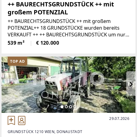
++ BAURECHTSGRUNDSTÜCK ++ mit
großem POTENZIAL
++ BAURECHTSGRUNDSTÜCK ++ mit großem
POTENZIAL++ 18 GRUNDSTÜCKE wurden bereits
VERKAUFT ++ ++ BAURECHTSGRUNDSTÜCK um nur
120.000 EURO für IHR NEUES HEIM ++++
539 m²
€ 120.000
MONATLICHER BAURECHTSZINS nur 500 Euro ++In
den letzten
TOP AD
29.07.2026
GRUNDSTÜCK 1210 WIEN, DONAUSTADT