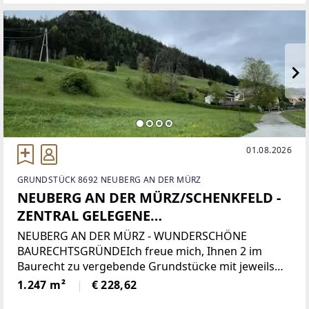
gärtnerischer Nutzungund Bewilligungs-,
01.08.2026
GRUNDSTÜCK 8692 NEUBERG AN DER MÜRZ
NEUBERG AN DER MÜRZ/SCHENKFELD -
ZENTRAL GELEGENE
BAURECHTSGRÜNDE
NEUBERG AN DER MÜRZ - WUNDERSCHÖNE
BAURECHTSGRÜNDEIch freue mich, Ihnen 2 im
Baurecht zu vergebende Grundstücke mit jeweils
1.247 m2 Fläche anzubieten.Die Grundstücke 19/47
1.247 m²
€ 228,62
und 19/48 sind gemäß rechtsgültigem