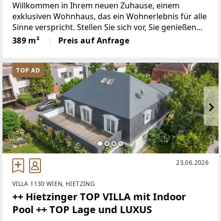
Willkommen in Ihrem neuen Zuhause, einem
exklusiven Wohnhaus, das ein Wohnerlebnis für alle
Sinne verspricht. Stellen Sie sich vor, Sie genießen
täglich den atemberaubenden Blick auf die
389 m²
Preis auf Anfrage
majestätische Lienzer Bergwelt und die imposanten
Dolomiten. Hier,
TOP AD
23.06.2026
VILLA 1130 WIEN, HIETZING
++ Hietzinger TOP VILLA mit Indoor
Pool ++ TOP Lage und LUXUS