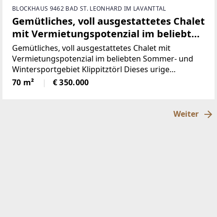
BLOCKHAUS 9462 BAD ST. LEONHARD IM LAVANTTAL
Gemütliches, voll ausgestattetes Chalet
mit Vermietungspotenzial im beliebten
Sommer- und Wintersportgebiet
Gemütliches, voll ausgestattetes Chalet mit
Klippitztörl
Vermietungspotenzial im beliebten Sommer- und
Wintersportgebiet Klippitztörl Dieses urige
Almchalet liegt eingebettet in der Kärntner
70 m²
€ 350.000
Bergwelt, mitten in der Urlaubsregion Klippitztörl,
auf etwa
Weiter