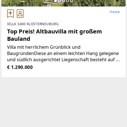
Heute
VILLA 3400 KLOSTERNEUBURG
Top Preis! Altbauvilla mit großem
Bauland
Villa mit herrlichem Grünblick und
BaugründenDiese an einem leichten Hang gelegene
und südlich ausgerichtet Liegenschaft besteht auf 6
Grundstücken (6 Grundstücksnummern) mit einer
€ 1.290.000
Gesamtfläche von 3158m² (die Grundstücksgröße