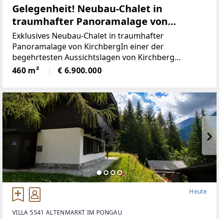
Gelegenheit! Neubau-Chalet in
traumhafter Panoramalage von
Kirchberg!
Exklusives Neubau-Chalet in traumhafter
Panoramalage von KirchbergIn einer der
begehrtesten Aussichtslagen von Kirchberg
entsteht ein außergewöhnliches Chalet auf einem
460 m²
€ 6.900.000
rund 725 m² großen Grundstück. Die
Bruttowohnnutzfläche beträgt großzügige
Heute
VILLA 5541 ALTENMARKT IM PONGAU