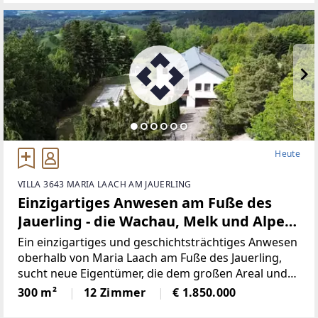
als attraktives
Heute
VILLA 3643 MARIA LAACH AM JAUERLING
Einzigartiges Anwesen am Fuße des
Jauerling - die Wachau, Melk und Alpen
in Sichtweite!
Ein einzigartiges und geschichtsträchtiges Anwesen
oberhalb von Maria Laach am Fuße des Jauerling,
sucht neue Eigentümer, die dem großen Areal und
den darauf befindlichen Gebäuden, einen neuem
300 m²
12 Zimmer
€ 1.850.000
Zweck zuführen!Besonders