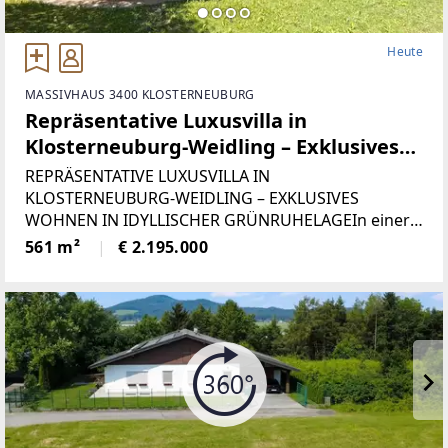
Heute
MASSIVHAUS 3400 KLOSTERNEUBURG
Repräsentative Luxusvilla in
Klosterneuburg-Weidling – Exklusives
Wohnen in idyllischer Grünruhelage
REPRÄSENTATIVE LUXUSVILLA IN
KLOSTERNEUBURG-WEIDLING – EXKLUSIVES
WOHNEN IN IDYLLISCHER GRÜNRUHELAGEIn einer
der begehrtesten Wohnlagen von Klosterneuburg-
561 m²
€ 2.195.000
Weidling gelangt diese außergewöhnliche Villa zum
Verkauf. Auf einem beeindruckenden Grundstück