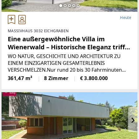
Heute
MASSIVHAUS 3032 EICHGRABEN
Eine außergewöhnliche Villa im
Wienerwald – Historische Eleganz trifft
auf zeitlosen Wohnluxus
WO NATUR, GESCHICHTE UND ARCHITEKTUR ZU
EINEM EINZIGARTIGEN GESAMTERLEBNIS
VERSCHMELZEN.Nur rund 20 bis 30 Fahrminuten
von der Wiener Innenstadt entfernt eröffnet sich
361,47 m²
8 Zimmer
€ 3.800.000
eine Liegenschaft, die in ihrer Art kaum
Vergleichbares findet. Auf einem beeindruckenden