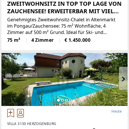
ZWEITWOHNSITZ IN TOP TOP LAGE VON
ZAUCHENSEE! ERWEITERBAR MIT VIEL
POTENTIAL
Genehmigtes Zweitwohnsitz-Chalet in Altenmarkt
im Pongau/Zauchensee: 75 m² Wohnfläche, 4
Zimmer auf 500 m² Grund. Ideal für Ski- und
Bergliebhaber, Familien oder Ruhesuchende, die ein
75 m²
4 Zimmer
€ 1.450.000
hochgelegenes Dorf (1.350 m) mit besonderem
Klima schätzen. Leichte
Heute
VILLA 3130 HERZOGENBURG