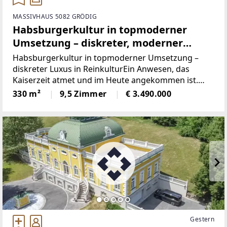
MASSIVHAUS 5082 GRÖDIG
Habsburgerkultur in topmoderner
Umsetzung – diskreter, moderner
Luxus in Reinkultur
Habsburgerkultur in topmoderner Umsetzung –
diskreter Luxus in ReinkulturEin Anwesen, das
Kaiserzeit atmet und im Heute angekommen ist.
Das Kaisergüttl nahe Salzburg verbindet die Würde
330 m²
9,5 Zimmer
€ 3.490.000
eines historischen Guts mit der Leichtigkeit
modernen Wohnens.Ein
Gestern