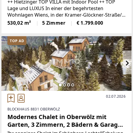
++ Hietzinger TOP VILLA mit Indoor Pool ++ TOP
Lage und LUXUS In einer der begehrtesten
Wohnlagen Wiens, in der Kramer-Glöckner-Straße/
Pallenbergstraße, präsentiert sich diese
530,02 m²
5 Zimmer
€ 1.799.000
außergewöhnliche Villa als seltene Rarität.Dieses
TOP AD
02.07.2026
BLOCKHAUS 8831 OBERWÖLZ
Modernes Chalet in Oberwölz mit
Garten, 3 Zimmern, 2 Bädern & Garage
– Erstbezug im Skigebiet