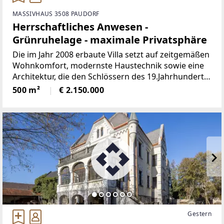
MASSIVHAUS 3508 PAUDORF
Herrschaftliches Anwesen -
Grünruhelage - maximale Privatsphäre
Die im Jahr 2008 erbaute Villa setzt auf zeitgemäßen
Wohnkomfort, modernste Haustechnik sowie eine
Architektur, die den Schlössern des 19.Jahrhunderts
detailgetreu nachempfunden wurde. Eingebettet in
500 m²
€ 2.150.000
einem ca 0,8 ha großen Grundstück – umrahmt
Gestern