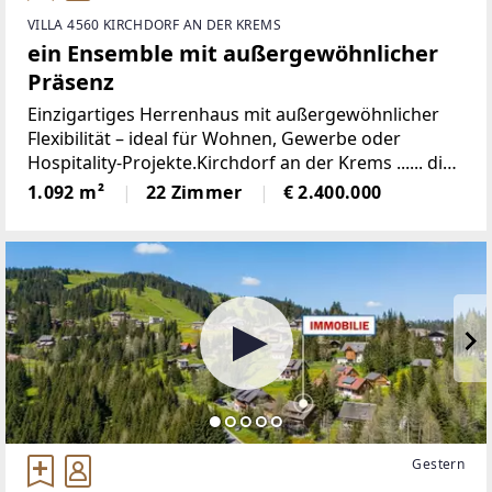
VILLA 4560 KIRCHDORF AN DER KREMS
ein Ensemble mit außergewöhnlicher
Präsenz
Einzigartiges Herrenhaus mit außergewöhnlicher
Flexibilität – ideal für Wohnen, Gewerbe oder
Hospitality-Projekte.Kirchdorf an der Krems ...... die
kleine, große Stadt mit ca. 5.000 Einwohner,
1.092 m²
22 Zimmer
€ 2.400.000
Hauptstadt des gleichnamigen Bezirks; eine der
Gestern