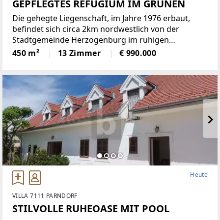
GEPFLEGTES REFUGIUM IM GRÜNEN
Die gehegte Liegenschaft, im Jahre 1976 erbaut,
befindet sich circa 2km nordwestlich von der
Stadtgemeinde Herzogenburg im ruhigen
Wielandsthal. Auf einer begrünten Grundfläche von
450 m²
13 Zimmer
€ 990.000
ungefähr 3.152m² erstrecken sich die 420m² Wohn-
& Nutzfläche über
Heute
VILLA 7111 PARNDORF
STILVOLLE RUHEOASE MIT POOL