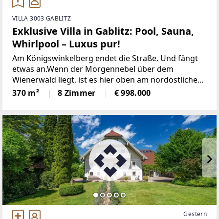
VILLA 3003 GABLITZ
Exklusive Villa in Gablitz: Pool, Sauna,
Whirlpool – Luxus pur!
Am Königswinkelberg endet die Straße. Und fängt
etwas an.Wenn der Morgennebel über dem
Wienerwald liegt, ist es hier oben am nordöstlichen
Rand von Gablitz zuerst still. Die Villa liegt in
370 m²
8 Zimmer
€ 998.000
absoluter Ruhelage, verborgen hinter altem
Baumbestand.
Gestern