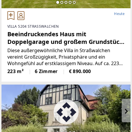
Heute
VILLA 5204 STRASSWALCHEN
Beeindruckendes Haus mit
Doppelgarage und großem Grundstück
in Straßwalchen
Diese außergewöhnliche Villa in Straßwalchen
vereint Großzügigkeit, Privatsphäre und ein
Wohngefühl auf erstklassigem Niveau. Auf ca. 223
m² Wohnfläche eröffnet sich ein stilvolles Zuhause
223 m²
6 Zimmer
€ 890.000
mit sechs Zimmern, eingebettet in ein
beeindruckendes Grundstück