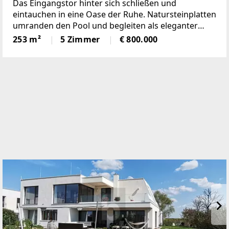
Das Eingangstor hinter sich schließen und
eintauchen in eine Oase der Ruhe. Natursteinplatten
umranden den Pool und begleiten als eleganter
Bodenbelag in den weitläufigen Wohn-Essbereich.
253 m²
5 Zimmer
€ 800.000
Eine gediegene Holzdecke, moderne
Doppelkastenfenster und der mittig