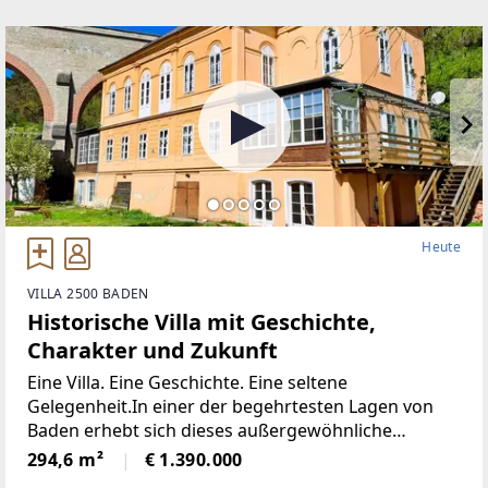
Heute
VILLA 2500 BADEN
Historische Villa mit Geschichte,
Charakter und Zukunft
Eine Villa. Eine Geschichte. Eine seltene
Gelegenheit.In einer der begehrtesten Lagen von
Baden erhebt sich dieses außergewöhnliche
Anwesen wie ein stiller Zeuge großer
294,6 m²
€ 1.390.000
Architekturgeschichte. Die