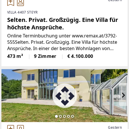
VILLA 4407 STEYR
Selten. Privat. Großzügig. Eine Villa für
höchste Ansprüche.
Online Terminbuchung unter www.remax.at/3792-
555Selten. Privat. Großzügig. Eine Villa für höchste
Ansprüche. In einer der besten Wohnlagen von
Steyr/Oberösterreich präsentiert sich diese
473 m²
9 Zimmer
€ 4.100.000
außergewöhnliche Villa als hochwertiges
Gestern