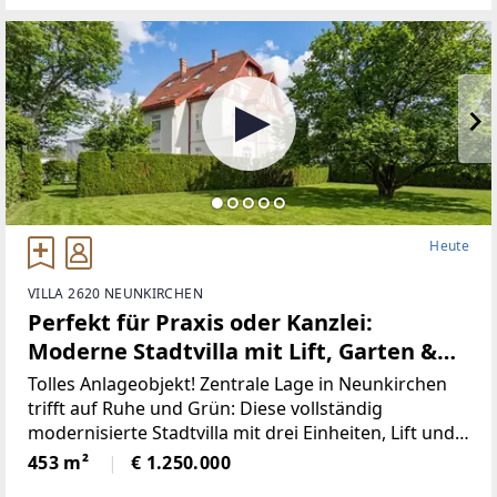
Heute
VILLA 2620 NEUNKIRCHEN
Perfekt für Praxis oder Kanzlei:
Moderne Stadtvilla mit Lift, Garten &
Top-Lage
Tolles Anlageobjekt! Zentrale Lage in Neunkirchen
trifft auf Ruhe und Grün: Diese vollständig
modernisierte Stadtvilla mit drei Einheiten, Lift und
großem Garten bietet vielseitige
453 m²
€ 1.250.000
Nutzungsmöglichkeiten für Wohnen, Arbeiten oder