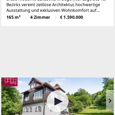
Bezirks vereint zeitlose Architektur, hochwertige
Ausstattung und exklusiven Wohnkomfort auf
mehreren Ebenen. Die Immobilie bietet ca. 165 m²
165 m²
4 Zimmer
€ 1.590.000
Wohnfläche, lichtdurchflutete Räume,