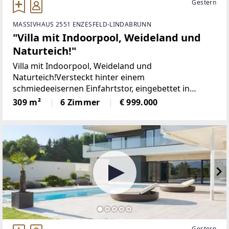
Gestern
MASSIVHAUS 2551 ENZESFELD-LINDABRUNN
"Villa mit Indoorpool, Weideland und
Naturteich!"
Villa mit Indoorpool, Weideland und
Naturteich!Versteckt hinter einem
schmiedeeisernen Einfahrtstor, eingebettet in
üppiges Grün und getragen von absoluter Ruhe,
309 m²
6 Zimmer
€ 999.000
liegt ein Ort, der mehr ist als ein Zuhause. Diese
außergewöhnliche Schlossvilla
Gestern