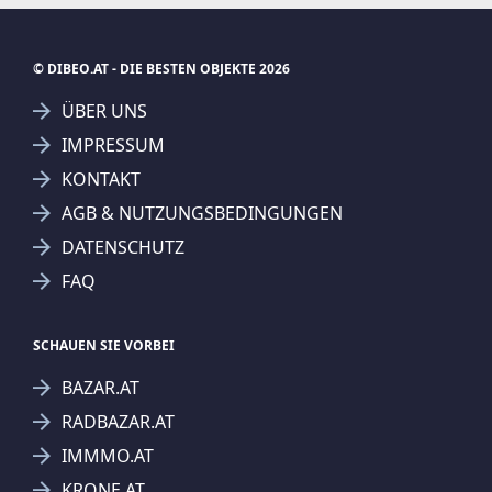
© DIBEO.AT - DIE BESTEN OBJEKTE 2026
ÜBER UNS
IMPRESSUM
KONTAKT
SUCHAGENT ANLEGEN FÜR DIE
AGB & NUTZUNGSBEDINGUNGEN
AKTUELLEN SUCHKRITERIEN
DATENSCHUTZ
Häuser
Villa
Kauf
FAQ
Treffer verfeinern
Ich stimme der Verarbeitung meiner Daten, wie
SCHAUEN SIE VORBEI
in den
Datenschutzbestimmungen
beschrieben,
BAZAR.AT
zu.
RADBAZAR.AT
IMMMO.AT
KRONE.AT