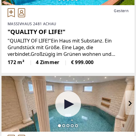
Gestern
MASSIVHAUS 2481 ACHAU
"QUALITY OF LIFE!"
"QUALITY OF LIFE!"Ein Haus mit Substanz. Ein
Grundstück mit Größe. Eine Lage, die
verbindet.Großzügig im Grünen wohnen und
dennoch hervorragend mit Wien verbunden sein –
172 m²
4 Zimmer
€ 999.000
diese besondere Liegenschaft in Achau vereint
genau diese beiden Welten.Auf