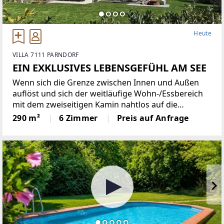
Heute
VILLA 7111 PARNDORF
EIN EXKLUSIVES LEBENSGEFÜHL AM SEE
Wenn sich die Grenze zwischen Innen und Außen
auflöst und sich der weitläufige Wohn-/Essbereich
mit dem zweiseitigen Kamin nahtlos auf die
großzügige Terrasse erstreckt. Wenn der Blick dem
290 m²
6 Zimmer
Preis auf Anfrage
schimmernden Marmorboden folgt, die nahezu
schwebende Treppe hinauf