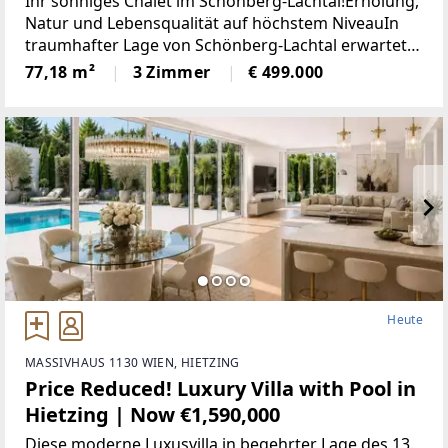
Ihr sonniges Chalet im Schönberg-Lachtal!Erholung,
Natur und Lebensqualität auf höchstem NiveauIn
traumhafter Lage von Schönberg-Lachtal erwartet
Sie Ihr neues, sonniges Zuhause – ein Ort, an dem
77,18 m²
3 Zimmer
€ 499.000
Sie Ruhe, Natur und Lebensqualität in vollen
Heute
MASSIVHAUS 1130 WIEN, HIETZING
Price Reduced! Luxury Villa with Pool in
Hietzing | Now €1,590,000
Diese moderne Luxusvilla in begehrter Lage des 13.