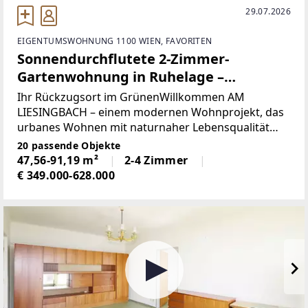
29.07.2026
EIGENTUMSWOHNUNG 1100 WIEN, FAVORITEN
Sonnendurchflutete 2-Zimmer-
Gartenwohnung in Ruhelage –
provisionsfreier Erstbezug
Ihr Rückzugsort im GrünenWillkommen AM
LIESINGBACH – einem modernen Wohnprojekt, das
urbanes Wohnen mit naturnaher Lebensqualität
verbindet. In einer ruhigen und grünen Lage nahe
20 passende Objekte
Oberlaa entsteht ein harmonisches Wohnensemble
47,56-91,19 m²
2-4 Zimmer
mit 20 Eigentumswohnungen
€ 349.000-628.000