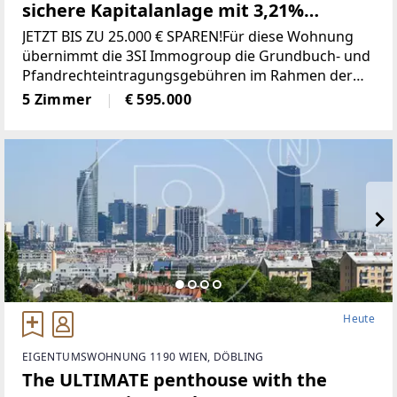
sichere Kapitalanlage mit 3,21%
Rendite im Herzen der Stadt mit
JETZT BIS ZU 25.000 € SPAREN!Für diese Wohnung
Zukunftspotenzial!
übernimmt die 3SI Immogroup die Grundbuch- und
Pfandrechteintragungsgebühren im Rahmen der
3SI Gebühren-Aktion. Alle Details:
5 Zimmer
€ 595.000
www.3si.at/de/gebuehren-aktion
[http://www.3si.at/de/gebuehren-aktion] Zum
Heute
EIGENTUMSWOHNUNG 1190 WIEN, DÖBLING
The ULTIMATE penthouse with the