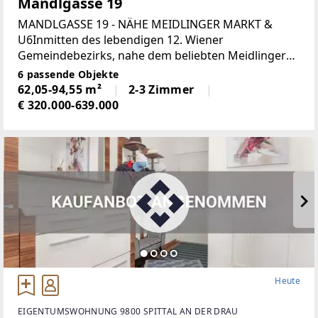
Mandlgasse 19
MANDLGASSE 19 - NÄHE MEIDLINGER MARKT &
U6Inmitten des lebendigen 12. Wiener
Gemeindebezirks, nahe dem beliebten Meidlinger
Markt, präsentiert sich dieser gepflegte Altbau
6 passende Objekte
Baujahr 1875 in 1120 Wien, Mandlgasse 19. Die
62,05-94,55 m²
2-3 Zimmer
Liegenschaft
€ 320.000-639.000
Heute
EIGENTUMSWOHNUNG 9800 SPITTAL AN DER DRAU