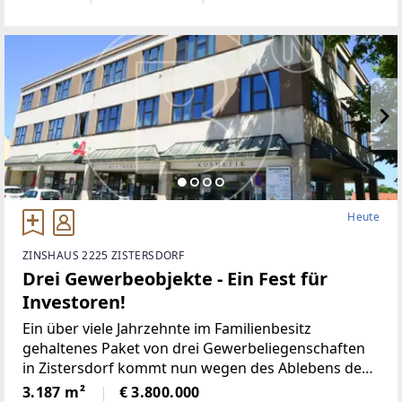
ca. 7.800 Einwohnern bietet
Heute
ZINSHAUS 2225 ZISTERSDORF
Drei Gewerbeobjekte - Ein Fest für
Investoren!
Ein über viele Jahrzehnte im Familienbesitz
gehaltenes Paket von drei Gewerbeliegenschaften
in Zistersdorf kommt nun wegen des Ablebens des
87-jährigen Familienpatriarchen durch die Erben
3.187 m²
€ 3.800.000