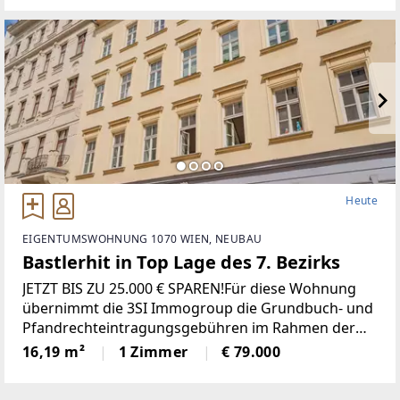
vergleicht die aktuellen Angebote
Heute
EIGENTUMSWOHNUNG 1070 WIEN, NEUBAU
Bastlerhit in Top Lage des 7. Bezirks
JETZT BIS ZU 25.000 € SPAREN!Für diese Wohnung
übernimmt die 3SI Immogroup die Grundbuch- und
Pfandrechteintragungsgebühren im Rahmen der
3SI Gebühren-Aktion. Alle Details:
16,19 m²
1 Zimmer
€ 79.000
www.3si.at/de/gebuehren-aktion
[http://www.3si.at/de/gebuehren-aktion] Dieses