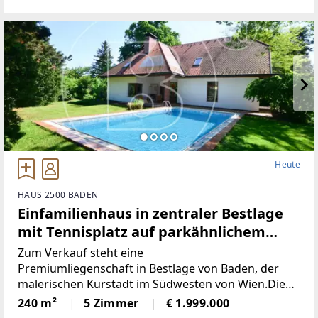
ca. 7.800 Einwohnern bietet
Heute
HAUS 2500 BADEN
Einfamilienhaus in zentraler Bestlage
mit Tennisplatz auf parkähnlichem
Grund!
Zum Verkauf steht eine
Premiumliegenschaft in Bestlage von Baden, der
malerischen Kurstadt im Südwesten von Wien.Die
Bundeshauptstadt sowie der Flughafen
240 m²
5 Zimmer
€ 1.999.000
Wien/Schwechat sind in ca. 20 Minuten Fahrzeit