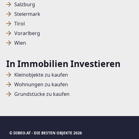
Salzburg
Steiermark
SUCHAGENT ANLEGEN FÜR DIE
Tirol
AKTUELLEN SUCHKRITERIEN
Vorarlberg
Wien
Dieser Filter wird viele Treffer erzeugen. Bitte setzen
Sie weitere Filter!
In Immobilien Investieren
Treffer verfeinern
Ich stimme der Verarbeitung meiner Daten, wie
Kleinobjekte zu kaufen
in den
Datenschutzbestimmungen
beschrieben,
Wohnungen zu kaufen
zu.
Grundstücke zu kaufen
Suchagent anlegen
Jetzt Suchagent anlegen
© DIBEO.AT - DIE BESTEN OBJEKTE 2026