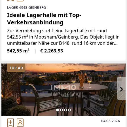
LAGER 4943 GEINBERG
Ideale Lagerhalle mit Top-
Verkehrsanbindung
Zur Vermietung steht eine Lagerhalle mit rund
542,55 m² in Moosham/Geinberg. Das Objekt liegt in
unmittelbarer Nähe zur B148, rund 16 km von der
Autobahnauffahrt Ort/Innkreis entferntDie Halle
542,55 m²
€ 2.263,93
verfügt über * 2 elektrische
TOP AD
04.08.2026