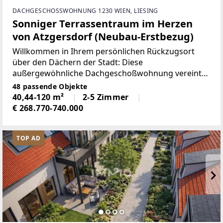
DACHGESCHOSSWOHNUNG 1230 WIEN, LIESING
Sonniger Terrassentraum im Herzen
von Atzgersdorf (Neubau-Erstbezug)
Willkommen in Ihrem persönlichen Rückzugsort
über den Dächern der Stadt: Diese
außergewöhnliche Dachgeschoßwohnung vereint
modernes Wohngefühl mit höchstem Komfort und
48 passende Objekte
einer Extraportion Lebensqualität.Das Herzstück
40,44-120 m²
2-5 Zimmer
der Wohnung bildet der großzügige,
€ 268.770-740.000
TOP AD