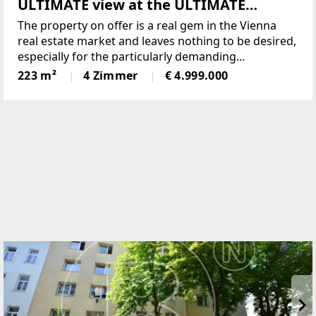
ULTIMATE view at the ULTIMATE
location - ABSOLUTELY UNIQUE!
The property on offer is a real gem in the Vienna
real estate market and leaves nothing to be desired,
especially for the particularly demanding
prospective customers.Situated at an absolutely top
223 m²
4 Zimmer
€ 4.999.000
location in Vienna's noble 19th