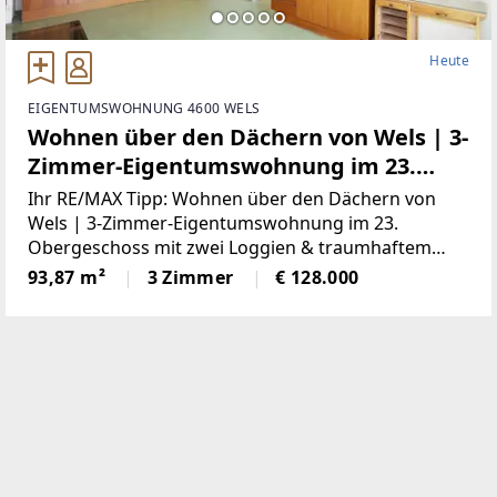
Heute
EIGENTUMSWOHNUNG 4600 WELS
Wohnen über den Dächern von Wels | 3-
Zimmer-Eigentumswohnung im 23.
Obergeschoss mit zwei Loggien &
Ihr RE/MAX Tipp: Wohnen über den Dächern von
traumhaftem Ausblick
Wels | 3-Zimmer-Eigentumswohnung im 23.
Obergeschoss mit zwei Loggien & traumhaftem
AusblickDer Besichtigungstag findet am Freitag,
93,87 m²
3 Zimmer
€ 128.000
21.08.2026 von 09:00 bis 15:00 Uhr statt. Eine
Anmeldung