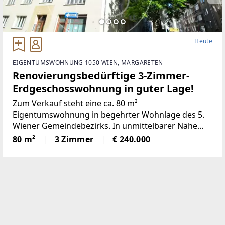
Heute
EIGENTUMSWOHNUNG 1050 WIEN, MARGARETEN
Renovierungsbedürftige 3-Zimmer-
Erdgeschosswohnung in guter Lage!
Zum Verkauf steht eine ca. 80 m²
Eigentumswohnung in begehrter Wohnlage des 5.
Wiener Gemeindebezirks. In unmittelbarer Nähe
befinden sich zwei Parks, diverse Supermärkte und
80 m²
3 Zimmer
€ 240.000
eine hervorragende öffentliche