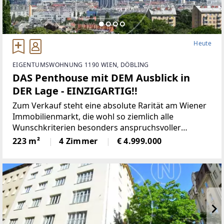
Heute
EIGENTUMSWOHNUNG 1190 WIEN, DÖBLING
DAS Penthouse mit DEM Ausblick in
DER Lage - EINZIGARTIG!!
Zum Verkauf steht eine absolute Rarität am Wiener
Immobilienmarkt, die wohl so ziemlich alle
Wunschkriterien besonders anspruchsvoller
Interessenten erfüllt: Absolute Bestlage im
223 m²
4 Zimmer
€ 4.999.000
exklusiven 19. Bezirk (Döbling).Spektakuläre