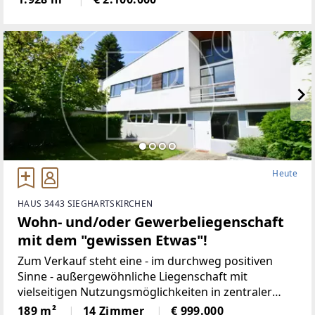
Gebäude
Heute
HAUS 3443 SIEGHARTSKIRCHEN
Wohn- und/oder Gewerbeliegenschaft
mit dem "gewissen Etwas"!
Zum Verkauf steht eine - im durchweg positiven
Sinne - außergewöhnliche Liegenschaft mit
vielseitigen Nutzungsmöglichkeiten in zentraler
Lage von Sieghartskirchen.Die Marktgemeinde mit
189 m²
14 Zimmer
€ 999.000