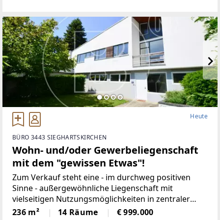
zum Verkauf. Verkäuferseitig
Heute
BÜRO 3443 SIEGHARTSKIRCHEN
Wohn- und/oder Gewerbeliegenschaft
mit dem "gewissen Etwas"!
Zum Verkauf steht eine - im durchweg positiven
Sinne - außergewöhnliche Liegenschaft mit
vielseitigen Nutzungsmöglichkeiten in zentraler
Lage von Sieghartskirchen.Die Marktgemeinde mit
236 m²
14 Räume
€ 999.000