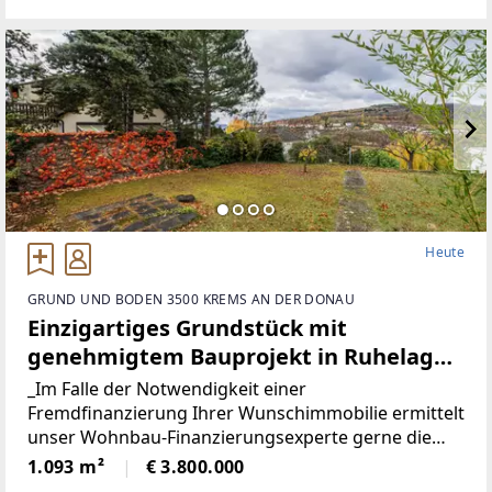
rund **779 m²** zum
Heute
GRUND UND BODEN 3500 KREMS AN DER DONAU
Einzigartiges Grundstück mit
genehmigtem Bauprojekt in Ruhelage,
Nähe Wachau
_Im Falle der Notwendigkeit einer
Fremdfinanzierung Ihrer Wunschimmobilie ermittelt
unser Wohnbau-Finanzierungsexperte gerne die
optimale Finanzierungslösung und findet das
1.093 m²
€ 3.800.000
passende Zins- und Konditionsangebot für Sie. Er