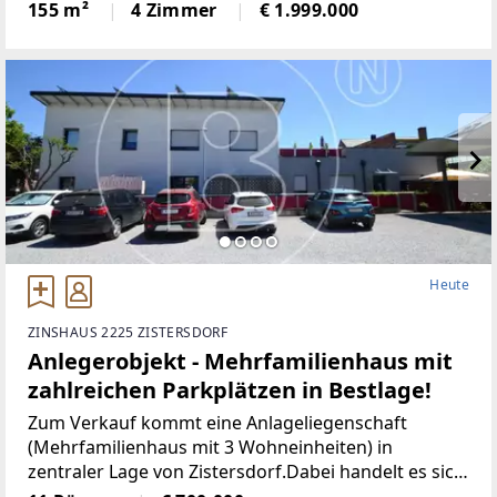
Ruhe und doch mit kompletter städtischer
155 m²
4 Zimmer
€ 1.999.000
Infrastruktur und guter öffentlicher
Verkehrsanbindung. Das
Heute
ZINSHAUS 2225 ZISTERSDORF
Anlegerobjekt - Mehrfamilienhaus mit
zahlreichen Parkplätzen in Bestlage!
Zum Verkauf kommt eine Anlageliegenschaft
(Mehrfamilienhaus mit 3 Wohneinheiten) in
zentraler Lage von Zistersdorf.Dabei handelt es sich
um ein Grundstück mit ca. 893 m²,