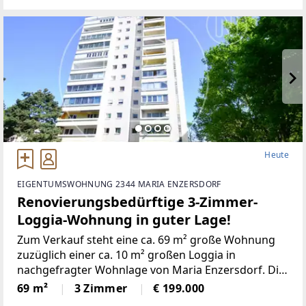
Heute
EIGENTUMSWOHNUNG 2344 MARIA ENZERSDORF
Renovierungsbedürftige 3-Zimmer-
Loggia-Wohnung in guter Lage!
Zum Verkauf steht eine ca. 69 m² große Wohnung
zuzüglich einer ca. 10 m² großen Loggia in
nachgefragter Wohnlage von Maria Enzersdorf. Die
Marktgemeinde
69 m²
3 Zimmer
€ 199.000