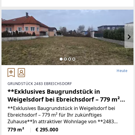
Raum und eine zentrale Lage schätzen. Der
Besichtigungstag
Heute
GRUNDSTÜCK 2483 EBREICHSDORF
**Exklusives Baugrundstück in
Weigelsdorf bei Ebreichsdorf – 779 m²
für Ihr zukünftiges Zuhause**
**Exklusives Baugrundstück in Weigelsdorf bei
Ebreichsdorf – 779 m² für Ihr zukünftiges
Zuhause**In attraktiver Wohnlage von **2483
Weigelsdorf bei Ebreichsdorf** gelangt dieses
779 m²
€ 295.000
großzügige Baugrundstück mit einer Fläche von