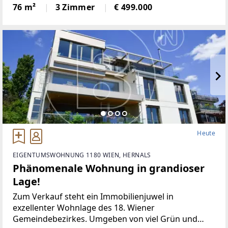
es eine sehr gute Infrastruktur (Supermärkte,
76 m²
3 Zimmer
€ 499.000
Kindergärten,
Heute
EIGENTUMSWOHNUNG 1180 WIEN, HERNALS
Phänomenale Wohnung in grandioser
Lage!
Zum Verkauf steht ein Immobilienjuwel in
exzellenter Wohnlage des 18. Wiener
Gemeindebezirkes. Umgeben von viel Grün und