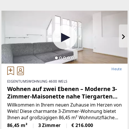
Heute
EIGENTUMSWOHNUNG 4600 WELS
Wohnen auf zwei Ebenen – Moderne 3-
Zimmer-Maisonette nahe Tiergarten
Wels
Willkommen in Ihrem neuen Zuhause im Herzen von
Wels! Diese charmante 3-Zimmer-Wohnung bietet
Ihnen auf großzügigen 86,45 m² Wohnnutzfläche
den perfekten Rückzugsort für alle, die Komfort,
86,45 m²
3 Zimmer
€ 216.000