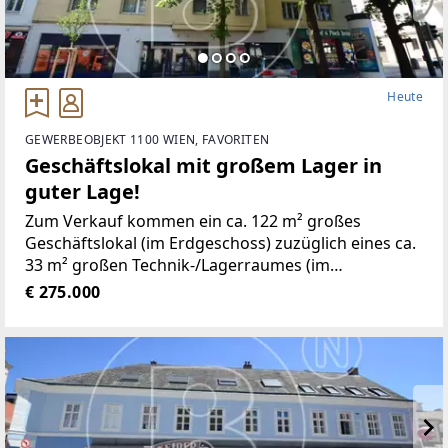
Heute
GEWERBEOBJEKT 1100 WIEN, FAVORITEN
Geschäftslokal mit großem Lager in
guter Lage!
Zum Verkauf kommen ein ca. 122 m² großes
Geschäftslokal (im Erdgeschoss) zuzüglich eines ca.
33 m² großen Technik-/Lagerraumes (im
Kellergeschoss) in mittlerer Frequenzlage
€ 275.000