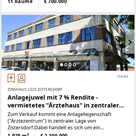
11 Räume
€ 700.000
Heute
ZINSHAUS 2225 ZISTERSDORF
Anlagejuwel mit 7 % Rendite -
vermietetes "Ärztehaus" in zentraler
Lage von Zistersdorf!
Zum Verkauf kommt eine Anlageliegenschaft
("Ärztezentrum") in zentraler Lage von
Zistersdorf.Dabei handelt es sich um ein
Grundstück mit ca. 886 m² auf welchem zwei
1.928 m²
€ 2.100.000