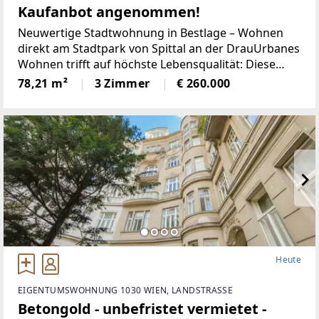
Kaufanbot angenommen!
Neuwertige Stadtwohnung in Bestlage – Wohnen
direkt am Stadtpark von Spittal an der DrauUrbanes
Wohnen trifft auf höchste Lebensqualität: Diese
neuwertige Eigentumswohnung überzeugt mit ihrer
78,21 m²
3 Zimmer
€ 260.000
attraktiven Lage direkt am Stadtpark von Spittal an
Heute
EIGENTUMSWOHNUNG 1030 WIEN, LANDSTRASSE
Betongold - unbefristet vermietet -