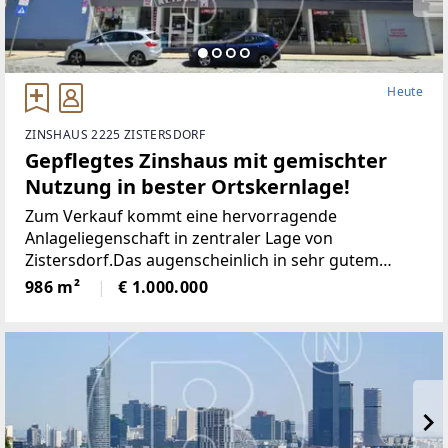
Heute
ZINSHAUS 2225 ZISTERSDORF
Gepflegtes Zinshaus mit gemischter
Nutzung in bester Ortskernlage!
Zum Verkauf kommt eine hervorragende
Anlageliegenschaft in zentraler Lage von
Zistersdorf.Das augenscheinlich in sehr gutem
Erhaltungszustand befindliche Objekt liegt im
986 m²
€ 1.000.000
historischen Stadtkern, direkt gegenüber