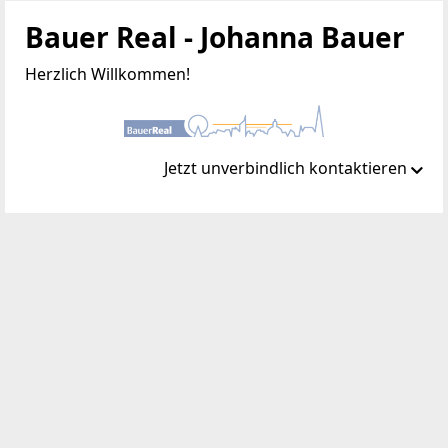
Bauer Real - Johanna Bauer
Herzlich Willkommen!
Jetzt unverbindlich kontaktieren
Standort
Colerusgasse 44/6
1220 Wien, Donaustadt
TELEFON
+43 676 844 513 224
WEBSITE
http://www.bauer-real.at