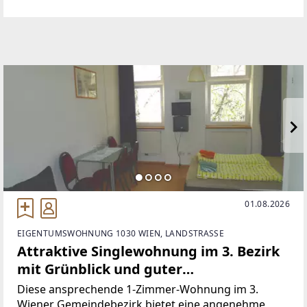
großzügigen Raumhöhe von 3,40 m, mit
hochwertigen Parkettböden
01.08.2026
EIGENTUMSWOHNUNG 1030 WIEN, LANDSTRASSE
Attraktive Singlewohnung im 3. Bezirk
mit Grünblick und guter
Verkehrsanbindung
Diese ansprechende 1-Zimmer-Wohnung im 3.
Wiener Gemeindebezirk bietet eine angenehme