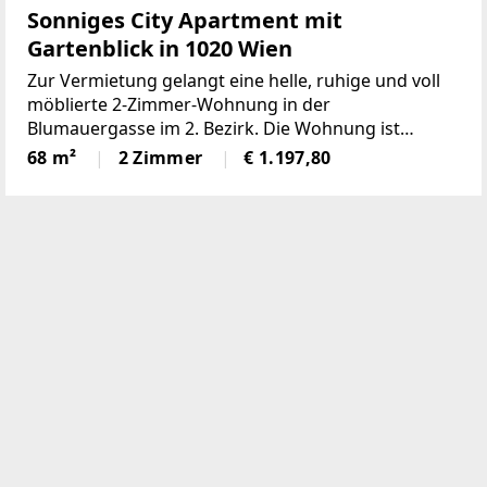
Sonniges City Apartment mit
Gartenblick in 1020 Wien
Zur Vermietung gelangt eine helle, ruhige und voll
möblierte 2-Zimmer-Wohnung in der
Blumauergasse im 2. Bezirk. Die Wohnung ist
gartenseitig ausgerichtet, südseitig, sonnig und
68 m²
2 Zimmer
€ 1.197,80
bietet einen schönen Blick ins Grüne.Die Lage ist
sehr zentral: Die