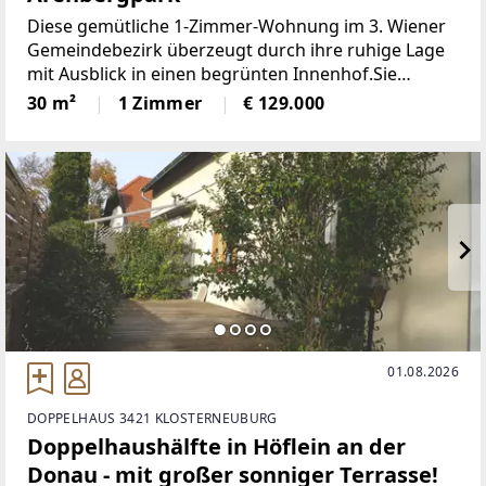
Diese gemütliche 1-Zimmer-Wohnung im 3. Wiener
Gemeindebezirk überzeugt durch ihre ruhige Lage
mit Ausblick in einen begrünten Innenhof.Sie
befindet sich im 3. Stock eines charmanten Altbaus
30 m²
1 Zimmer
€ 129.000
aus der Jahrhundertwende (ohne Lift) und ist mit
einem
01.08.2026
DOPPELHAUS 3421 KLOSTERNEUBURG
Doppelhaushälfte in Höflein an der
Donau - mit großer sonniger Terrasse!