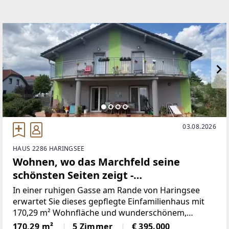
EMAIL
johanna@bauer-real.at
03.08.2026
HAUS 2286 HARINGSEE
Wohnen, wo das Marchfeld seine
schönsten Seiten zeigt -
Einfamilienhaus mit großem Garten
In einer ruhigen Gasse am Rande von Haringsee
nahe Wien
erwartet Sie dieses gepflegte Einfamilienhaus mit
170,29 m² Wohnfläche und wunderschönem,
großem Garten. Das im Jahr 2009 errichtete Haus
170,29 m²
5 Zimmer
€ 395.000