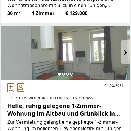
Wohnatmosphäre mit Blick in einen ruhigen,
begrünten Innenhof.Die Wohnung befindet sich im
30 m²
1 Zimmer
€ 129.000
3. Stock eines Altbaus aus der Jahrhundertwende
(ohne Lift) und überzeugt
01.08.2026
EIGENTUMSWOHNUNG 1030 WIEN, LANDSTRASSE
Helle, ruhig gelegene 1-Zimmer-
Wohnung im Altbau und Grünblick in
den Innenhof
Zur Vermietung gelangt eine gepflegte 1-Zimmer-
Wohnung im beliebten 3. Wiener Bezirk mit ruhiger