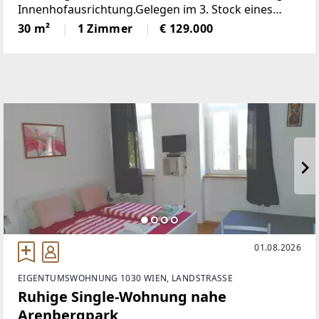
Innenhofausrichtung.Gelegen im 3. Stock eines
Altbaus aus der Jahrhundertwende (ohne Lift),
30 m²
1 Zimmer
€ 129.000
verfügt die Wohnung über einen hochwertigen
Parkettboden
01.08.2026
EIGENTUMSWOHNUNG 1030 WIEN, LANDSTRASSE
Ruhige Single-Wohnung nahe
Arenbergpark