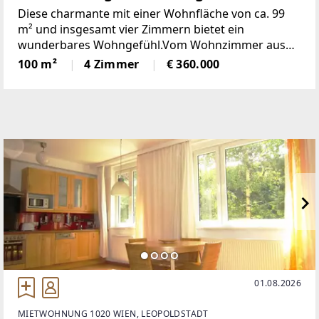
Diese charmante mit einer Wohnfläche von ca. 99
m² und insgesamt vier Zimmern bietet ein
wunderbares Wohngefühl.Vom Wohnzimmer aus
haben Sie Zugang zu einer 18m² großen Terrasse.
100 m²
4 Zimmer
€ 360.000
Zusätzlich steht Ihnen eine eigene Garage und ein
etwa 160 m² großer
01.08.2026
MIETWOHNUNG 1020 WIEN, LEOPOLDSTADT