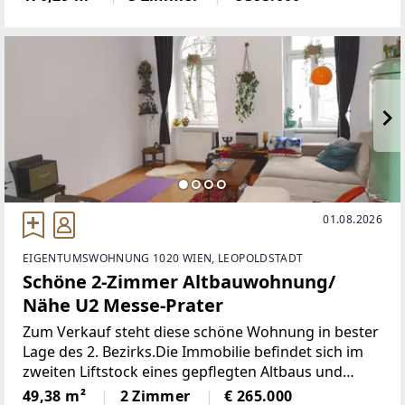
überzeugt durch seine großzügige Raumaufteilung,
helle Wohnräume und
01.08.2026
EIGENTUMSWOHNUNG 1020 WIEN, LEOPOLDSTADT
Schöne 2-Zimmer Altbauwohnung/
Nähe U2 Messe-Prater
Zum Verkauf steht diese schöne Wohnung in bester
Lage des 2. Bezirks.Die Immobilie befindet sich im
zweiten Liftstock eines gepflegten Altbaus und
wurde 2021 umfassend saniert.Dank der
49,38 m²
2 Zimmer
€ 265.000