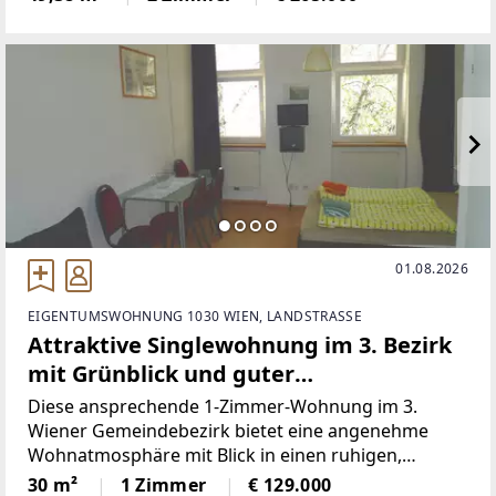
großzügigen Raumhöhe von 3,40 m, mit
hochwertigen Parkettböden
01.08.2026
EIGENTUMSWOHNUNG 1030 WIEN, LANDSTRASSE
Attraktive Singlewohnung im 3. Bezirk
mit Grünblick und guter
Verkehrsanbindung
Diese ansprechende 1-Zimmer-Wohnung im 3.
Wiener Gemeindebezirk bietet eine angenehme
Wohnatmosphäre mit Blick in einen ruhigen,
begrünten Innenhof.Die Wohnung befindet sich im
30 m²
1 Zimmer
€ 129.000