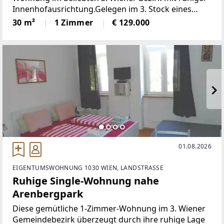
Innenhofausrichtung.Gelegen im 3. Stock eines
Altbaus aus der Jahrhundertwende (ohne Lift),
30 m²
1 Zimmer
€ 129.000
verfügt die Wohnung über einen hochwertigen
Parkettboden
01.08.2026
EIGENTUMSWOHNUNG 1030 WIEN, LANDSTRASSE
Ruhige Single-Wohnung nahe
Arenbergpark
Diese gemütliche 1-Zimmer-Wohnung im 3. Wiener
Gemeindebezirk überzeugt durch ihre ruhige Lage