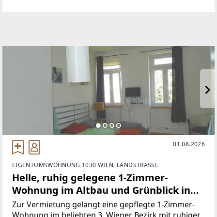
3. Stock eines Altbaus aus der Jahrhundertwende
(ohne Lift) und überzeugt
01.08.2026
EIGENTUMSWOHNUNG 1030 WIEN, LANDSTRASSE
Helle, ruhig gelegene 1-Zimmer-
Wohnung im Altbau und Grünblick in
den Innenhof
Zur Vermietung gelangt eine gepflegte 1-Zimmer-
Wohnung im beliebten 3. Wiener Bezirk mit ruhiger