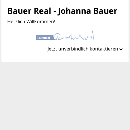
Bauer Real - Johanna Bauer
Herzlich Willkommen!
Jetzt unverbindlich kontaktieren
Standort
Colerusgasse 44/6
1220 Wien, Donaustadt
TELEFON
+43 676 844 513 224
WEBSITE
http://www.bauer-real.at