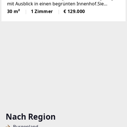
mit Ausblick in einen begrünten Innenhof.Sie
befindet sich im 3. Stock eines charmanten Altbaus
30 m²
1 Zimmer
€ 129.000
aus der Jahrhundertwende (ohne Lift) und ist mit
einem
Nach Region
Burgenland