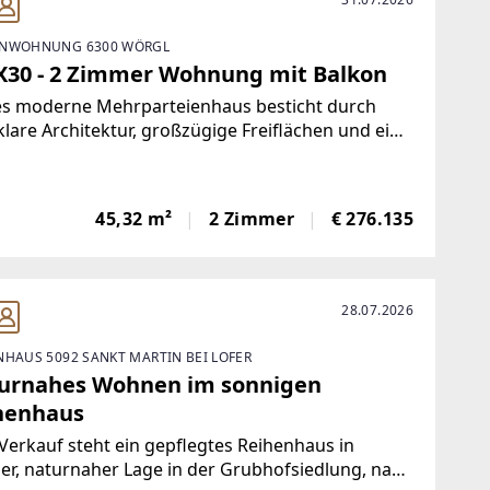
ENWOHNUNG 6300 WÖRGL
X30 - 2 Zimmer Wohnung mit Balkon
es moderne Mehrparteienhaus besticht durch
klare Architektur, großzügige Freiflächen und eine
wertige Bauweise. Das Gebäude umfasst ein
geschoss mit Kellerabteilen und Technikräumen,
Erdgeschoss mit Büro- bzw. Gewerbeflächen sowie
45,32 m²
2 Zimmer
€ 276.135
28.07.2026
NHAUS 5092 SANKT MARTIN BEI LOFER
urnahes Wohnen im sonnigen
henhaus
erkauf steht ein gepflegtes Reihenhaus in
er, naturnaher Lage in der Grubhofsiedlung, nahe