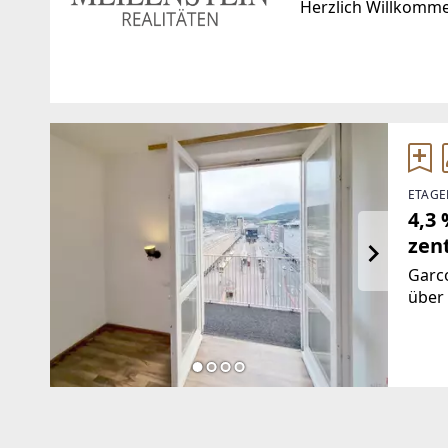
Herzlich Willkomm
Standort
WEBSITE
http://www.meilens
Maria-Theresien-Straße 34
6020 Amras
EMAIL
ETAGE
TELEFON
info@meilenstein.c
4,3
+43 (0) 800 221 750
zen
Garc
über 
Garco
Gebä
ein Z
Vorr