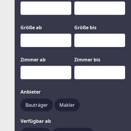
Kauf
Gewerbeobjekte
Miete
Grund und Boden
Mietkauf
Kleinobjekte
Größe ab
Größe bis
Zimmer ab
Zimmer bis
Anbieter
Bauträger
Makler
Verfügbar ab