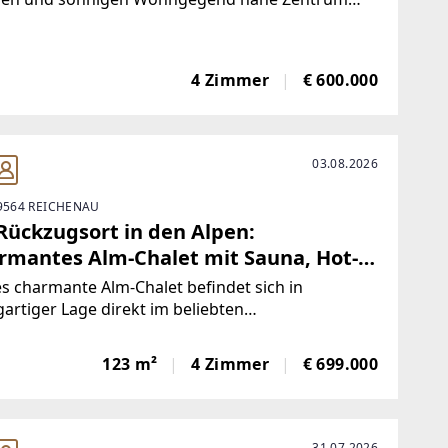
ietet Ihnen auf 2Etagen Platz für eine oder zwei
lien.2 Küchen1 Wohnzimmer3 Schlafzimmer2
zimmerDachbodenDas gesammte
4 Zimmer
€ 600.000
03.08.2026
 9564 REICHENAU
 Rückzugsort in den Alpen:
rmantes Alm-Chalet mit Sauna, Hot-
 & Freizeitwohnsitz
s charmante Alm-Chalet befindet sich in
gartiger Lage direkt im beliebten
ienskigebiet am Falkert und vereint alpinen
tyle mit höchstem Wohnkomfort. Die Skipisten
123 m²
4 Zimmer
€ 699.000
 zahlreiche Wander- und Freizeitmöglichkeiten
 bequem fußläufig
31.07.2026