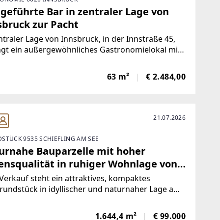
geführte Bar in zentraler Lage von
sbruck zur Pacht
ntraler Lage von Innsbruck, in der Innstraße 45,
ngt ein außergewöhnliches Gastronomielokal mit
mungsvoller Bar-Atmosphäre zur Pacht. Die
ilie eignet sich ideal für Betreiber, Investoren
63 m²
€ 2.484,00
 Gastronomen, die ein bestehendes,
ktervolles
21.07.2026
STÜCK 9535 SCHIEFLING AM SEE
urnahe Bauparzelle mit hoher
ensqualität in ruhiger Wohnlage von
iefling am Wörthersee
erkauf steht ein attraktives, kompaktes
undstück in idyllischer und naturnaher Lage am
weg in Schiefling am Wörthersee. Das
stück befindet sich in absoluter Ruhelage
1.644,4 m²
€ 99.000