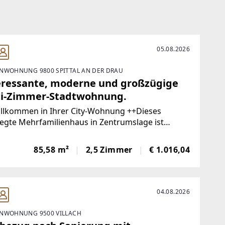
05.08.2026
NWOHNUNG 9800 SPITTAL AN DER DRAU
eressante, moderne und großzügige
i-Zimmer-Stadtwohnung.
illkommen in Ihrer City-Wohnung ++Dieses
egte Mehrfamilienhaus in Zentrumslage ist
ders geeignet für Mieter, die langfristig mieten
ten und eine ruhige und harmonische
85,58 m²
2,5 Zimmer
€ 1.016,04
gemeinschaft bevorzugen. Ab 01.09.2026 oder
04.08.2026
NWOHNUNG 9500 VILLACH