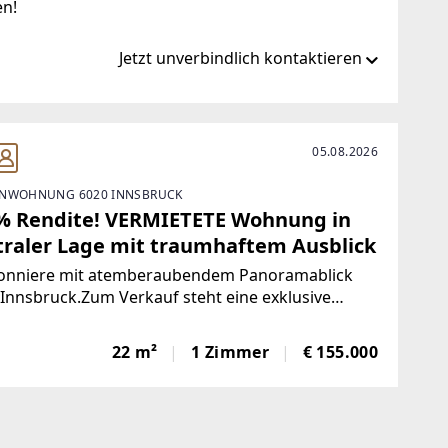
en!
Jetzt unverbindlich kontaktieren
tein.co.at
05.08.2026
NWOHNUNG 6020 INNSBRUCK
o.at
 % Rendite! VERMIETETE Wohnung in
traler Lage mit traumhaftem Ausblick
onniere mit atemberaubendem Panoramablick
Innsbruck.Zum Verkauf steht eine exklusive
nniere im 7. Stock eines zentral gelegenen
udes in Innsbruck. Diese Wohnung verfügt über
22 m²
1 Zimmer
€ 155.000
immer und ein Bad, welche beide über den
aum