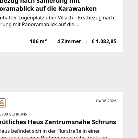
tbezug nach Sanierung mit
oramablick auf die Karawanken
hafter Logenplatz über Villach – Erstbezug nach
rung mit Panoramablick auf die
wanken.Willkommen in Ihrem neuen Zuhause!
e hochwertig neu sanierte 4-Zimmer-Wohnung in
106 m²
4 Zimmer
€ 1.082,85
egehrten Völkendorferstraße in Villach vereint
rnes
04.08.2026
6780 SCHRUNS
ütliches Haus Zentrumsnähe Schruns
aus befindet sich in der Flurstraße in einer
gen und sonnigen Wohngegend nähe Zentrum