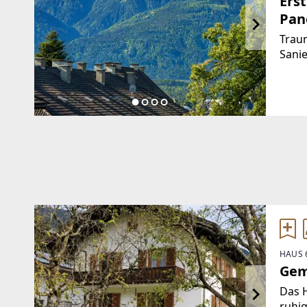
Ers
Pan
Traum
Sanie
Kara
Dies
der b
mode
HAUS 
Gem
Das H
ruhi