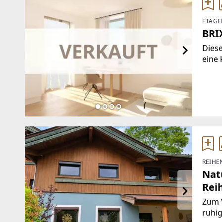
ETAG
BRI
Dies
eine 
hoch
Unter
ein 
REIHE
Nat
Rei
Zum V
ruhig