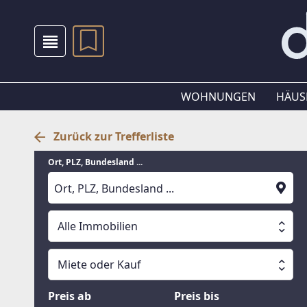
WOHNUNGEN
HÄUS
Zurück zur Trefferliste
Ort, PLZ, Bundesland ...
Alle Immobilien
Alle Immobilien
Miete oder Kauf
Suche läuft
Wohnungen
Miete oder Kauf
Preis ab
Preis bis
Häuser