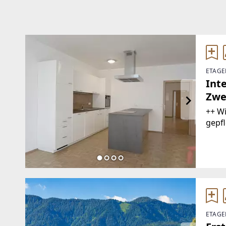
ETAGE
Int
Zwe
++ W
gepfl
beson
möch
Miet
nach
ETAGE