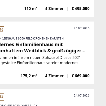
chlosses Grubhof in St.Martin bei Lofer. Mit einer
fläche von 110m² bietet die Immobile
110 m²
4 Zimmer
€ 495.000
ichend Platz für Familien, Paare und
rliebhaber
24.07.2026
MILIENHAUS 9560 FELDKIRCHEN IN KÄRNTEN
ernes Einfamilienhaus mit
umhaftem Weitblick & großzügiger
rasse
kommen in Ihrem neuen Zuhause! Dieses 2021
ggestellte Einfamilienhaus vereint modernes
n, großzügige Platzverhältnisse und eine
dachte Raumaufteilung mit einer idyllischen
175,2 m²
4 Zimmer
€ 669.000
age in Oberglan bei Feldkirchen. Auf rund 175
ohnfläche
24.07.2026
ONOMIE 6020 INNSBRUCK