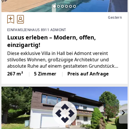
Gestern
EINFAMILIENHAUS 8911 ADMONT
Luxus erleben – Modern, offen,
einzigartig!
Diese exklusive Villa in Hall bei Admont vereint
stilvolles Wohnen, großzügige Architektur und
absolute Ruhe auf einem gestalteten Grundstück
mit über 1.667 m2 Fläche – eine seltene Gelegenheit
267 m²
5 Zimmer
Preis auf Anfrage
für anspruchsvolle Käufer! Die Liegenschaft
beeindruckt