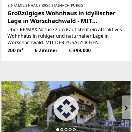
EINFAMILIENHAUS 8950 STAINACH-PÜRGG
Großzügiges Wohnhaus in idyllischer
Lage in Wörschachwald - MIT
ZWEITWOHNSITZEIGNUNG!
Über RE/MAX Nature zum Kauf steht ein attraktives
Wohnhaus in ruhiger und naturnaher Lage in
Wörschachwald. MIT DER ZUSÄTZLICHEN
MÖGLICHKEIT EINEN ZWEITWOHNSITZ ZU
200 m²
6 Zimmer
€ 399.000
BEGRÜNDEN UND/ODER TOURISTISCHE
VERMIETUNG ZU BETREIBEN!Die im Jahr 1991