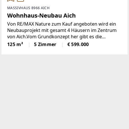
MASSIVHAUS 8966 AICH
Wohnhaus-Neubau Aich
Von RE/MAX Nature zum Kauf angeboten wird ein
Neubauprojekt mit gesamt 4 Häusern im Zentrum
von Aich.Vom Grundkonzept her gibt es die
Ausführung mit zwei Vollgeschossen und Satteldach
125 m²
5 Zimmer
€ 599.000
sowie die eines Bungalows mit Walmdach.Hier
angeboten das