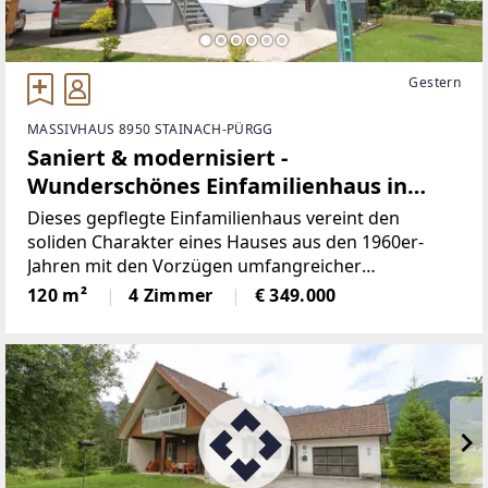
Gestern
MASSIVHAUS 8950 STAINACH-PÜRGG
Saniert & modernisiert -
Wunderschönes Einfamilienhaus in
heller und freundlicher Lage!
Dieses gepflegte Einfamilienhaus vereint den
soliden Charakter eines Hauses aus den 1960er-
Jahren mit den Vorzügen umfangreicher
Modernisierungen der letzten Jahre. Auf einer
120 m²
4 Zimmer
€ 349.000
Wohnfläche von ca. 120 m² bietet die Immobilie
ausreichend Platz für Familien