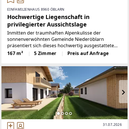
EINFAMILIENHAUS 8960 ÖBLARN
Hochwertige Liegenschaft in
privilegierter Aussichtslage
Inmitten der traumhaften Alpenkulisse der
sonnenverwöhnten Gemeinde Niederöblarn
präsentiert sich dieses hochwertig ausgestattete
Einfamilienhaus aus dem Jahr 2004 mit rund 167 m²
167 m²
5 Zimmer
Preis auf Anfrage
Wohnfläche. Die Liegenschaft befindet sich in
erhöhter, ruhiger und repräsentativer
31.07.2026