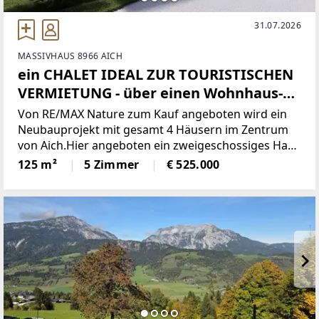
31.07.2026
MASSIVHAUS 8966 AICH
ein CHALET IDEAL ZUR TOURISTISCHEN
VERMIETUNG - über einen Wohnhaus-
Neubau in Aich
Von RE/MAX Nature zum Kauf angeboten wird ein
Neubauprojekt mit gesamt 4 Häusern im Zentrum
von Aich.Hier angeboten ein zweigeschossiges Haus
auf einem Grundstück mit 394m² und mit ca. 125m²
125 m²
5 Zimmer
€ 525.000
Wohnfläche und folgendem
Raumkonzept:Erdgeschoss: