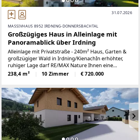
31.07.2026
MASSIVHAUS 8952 IRDNING-DONNERSBACHTAL
Großzügiges Haus in Alleinlage mit
Panoramablick über Irdning
Alleinlage mit Privatstraße - 240m² Haus, Garten &
großzügiger Wald in Irdning/KienachIn erhöhter,
ruhiger Lage darf RE/MAX Nature Ihnen eine
außergewöhnliche Immobilie in Irdning, Ortsteil
238,4 m²
10 Zimmer
€ 720.000
Kienach vorstellen.Das Haus ist über eine
Privatstraße