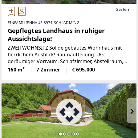
Gestern
EINFAMILIENHAUS 8971 SCHLADMING
Gepflegtes Landhaus in ruhiger
Aussichtslage!
ZWEITWOHNSITZ Solide gebautes Wohnhaus mit
herrlichem Ausblick! Raumaufteilung: UG:
geräumiger Vorraum, Schlafzimmer, Abstellraum,
großer Keller und Garage mit Zugang in das Haus
160 m²
7 Zimmer
€ 695.000
EG: abgeschlossene Küche, geräumiges
Wohnzimmer mit Ausgang auf den Balkon,