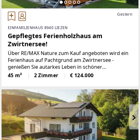
Gestern
EINFAMILIENHAUS 8940 LIEZEN
Gepflegtes Ferienholzhaus am
Zwirtnersee!
Über RE/MAX Nature zum Kauf angeboten wird ein
Ferienhaus auf Pachtgrund am Zwirtnersee -
genießen Sie autarkes Leben in schöner
Natur!Jahrespacht inklusive Fischereirecht für
45 m²
2 Zimmer
€ 124.000
passionierte FischerDas Ferienhaus in
Holzrahmenbauweise steht