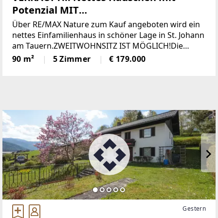
Potenzial MIT
ZWEITWOHNSITZEIGNUNG!
Über RE/MAX Nature zum Kauf angeboten wird ein
nettes Einfamilienhaus in schöner Lage in St. Johann
am Tauern.ZWEITWOHNSITZ IST MÖGLICH!Die
Immobilie wurde im Jahr 1956 erbaut und bietet
90 m²
5 Zimmer
€ 179.000
eine angenehme Kombination aus solider Substanz
und modernisierter
Gestern