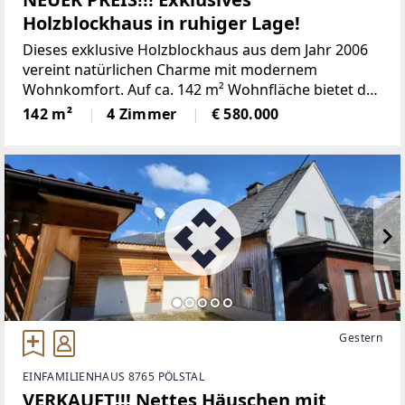
Holzblockhaus in ruhiger Lage!
Dieses exklusive Holzblockhaus aus dem Jahr 2006
vereint natürlichen Charme mit modernem
Wohnkomfort. Auf ca. 142 m² Wohnfläche bietet das
Haus ein angenehmes Wohngefühl mit offenen
142 m²
4 Zimmer
€ 580.000
Räumen und hochwertiger Ausstattung.Das
großzügige, ca. 1.000
Gestern
EINFAMILIENHAUS 8765 PÖLSTAL
VERKAUFT!!! Nettes Häuschen mit