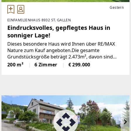
Gestern
EINFAMILIENHAUS 8932 ST. GALLEN
Eindrucksvolles, gepflegtes Haus in
sonniger Lage!
Dieses besondere Haus wird Ihnen über RE/MAX
Nature zum Kauf angeboten.Die gesamte
Grundstücksgröße beträgt 2.473m², davon sind
1.604m² Bauland und der Rest hat eine
200 m²
6 Zimmer
€ 299.000
landwirtschaftliche Widmung (Wald).Das Haus hat
eine Wohnfläche von ca. 200-250