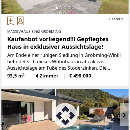
Gestern
MASSIVHAUS 8962 GRÖBMING
Kaufanbot vorliegend!!! Gepflegtes
Haus in exklusiver Aussichtslage!
Am Ende einer ruhigen Siedlung in Gröbming-Winkl
befindet sich dieses Wohnhaus in attraktiver
Aussichtslage am Fuße des Stoderzinken. Die
Möglichkeit eines Zweitwohnsitzes macht die
93,5 m²
4 Zimmer
€ 498.000
Immobilie besonders interessant.Auf rund 93,5 m²
Wohnfläche bietet