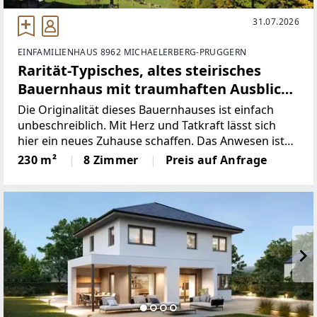
31.07.2026
EINFAMILIENHAUS 8962 MICHAELERBERG-PRUGGERN
Rarität-Typisches, altes steirisches
Bauernhaus mit traumhaften Ausblick
am Pruggererberg!
Die Originalität dieses Bauernhauses ist einfach
unbeschreiblich. Mit Herz und Tatkraft lässt sich
hier ein neues Zuhause schaffen. Das Anwesen ist
bereits ca. 300 Jahre alt und zeigt eine unglaubliche
230 m²
8 Zimmer
Preis auf Anfrage
Standfestigkeit. Es weist aufgrund des Baualters