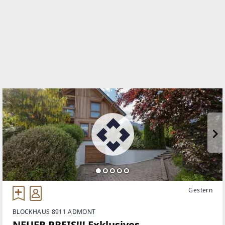
WEBSITE
https://www.remax.at/de/ib/remax-nature-1-liezen
EMAIL
g.zechmann@remax-nature.at
Gestern
BLOCKHAUS 8911 ADMONT
NEUER PREIS!!! Exklusives