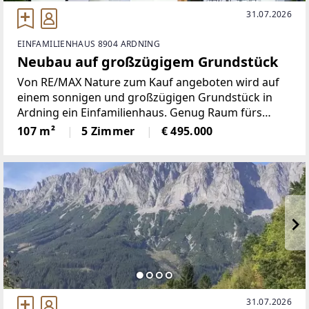
31.07.2026
EINFAMILIENHAUS 8904 ARDNING
Neubau auf großzügigem Grundstück
Von RE/MAX Nature zum Kauf angeboten wird auf
einem sonnigen und großzügigen Grundstück in
Ardning ein Einfamilienhaus. Genug Raum fürs
Familienleben! Der Mittelpunkt des ca. 107 m²
107 m²
5 Zimmer
€ 495.000
großen Hauses ist der offene Wohn- und
Küchenbereich, während das
31.07.2026