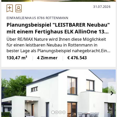
31.07.2026
EINFAMILIENHAUS 8786 ROTTENMANN
Planungsbeispiel "LEISTBARER Neubau"
mit einem Fertighaus ELK AllinOne 131
SCHLÜSSELFERTIG schon ab € 1.075.-
Über RE/MAX Nature wird Ihnen diese Möglichkeit
monatlich
für einen leistbaren Neubau in Rottenmann in
bester Lage als Planungsbeispiel nahegebracht.Ein
wunderschönes Grundstück mit einer Größe von
130,47 m²
4 Zimmer
€ 476.543
742m² gemeinsam mit dem Fertighaus AllinOne 131
der Marke ELK