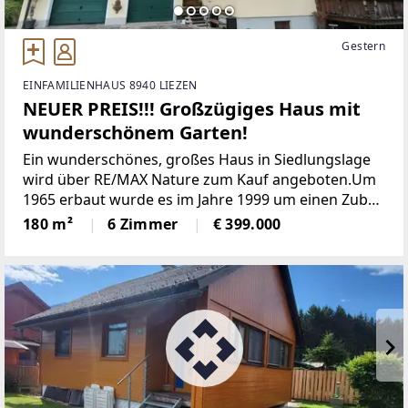
Gestern
EINFAMILIENHAUS 8940 LIEZEN
NEUER PREIS!!! Großzügiges Haus mit
wunderschönem Garten!
Ein wunderschönes, großes Haus in Siedlungslage
wird über RE/MAX Nature zum Kauf angeboten.Um
1965 erbaut wurde es im Jahre 1999 um einen Zubau
samt Garagenbau erweitert.Es befindet es sich in
180 m²
6 Zimmer
€ 399.000
einem äußerst guten und gepflegten Zustand und
das