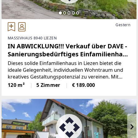
Gestern
MASSIVHAUS 8940 LIEZEN
IN ABWICKLUNG!!! Verkauf über DAVE -
Sanierungsbedürftiges Einfamilienhaus
mit großem Potenzial!
Dieses solide Einfamilienhaus in Liezen bietet die
ideale Gelegenheit, individuellen Wohntraum und
kreatives Gestaltungspotenzial zu vereinen. Mit
einer Wohnfläche von gut 120m² auf einem rund
120 m²
5 Zimmer
€ 189.000
590 m² großen Grundstück eignet sich die
Immobilie perfekt