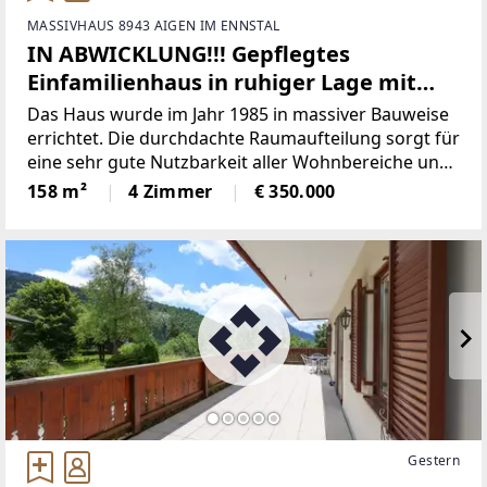
MASSIVHAUS 8943 AIGEN IM ENNSTAL
IN ABWICKLUNG!!! Gepflegtes
Einfamilienhaus in ruhiger Lage mit
Bergblick
Das Haus wurde im Jahr 1985 in massiver Bauweise
errichtet. Die durchdachte Raumaufteilung sorgt für
eine sehr gute Nutzbarkeit aller Wohnbereiche und
schafft ein angenehmes Wohngefühl mit
158 m²
4 Zimmer
€ 350.000
ausreichend Platz für Familie und Gäste.Die
Wohnfläche
Gestern