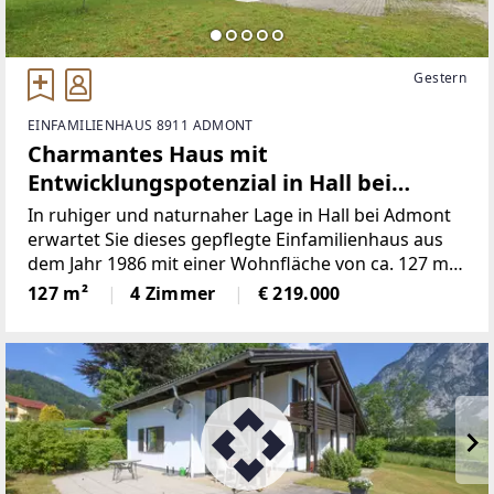
Gestern
EINFAMILIENHAUS 8911 ADMONT
Charmantes Haus mit
Entwicklungspotenzial in Hall bei
Admont!
In ruhiger und naturnaher Lage in Hall bei Admont
erwartet Sie dieses gepflegte Einfamilienhaus aus
dem Jahr 1986 mit einer Wohnfläche von ca. 127 m².
Die Immobilie überzeugt durch ihre durchdachte
127 m²
4 Zimmer
€ 219.000
Raumaufteilung, ein großzügiges Grundstück sowie
zahlreiche