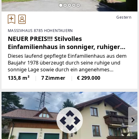
Gestern
MASSIVHAUS 8785 HOHENTAUERN
NEUER PREIS!!! Stilvolles
Einfamilienhaus in sonniger, ruhiger
Lage!
Dieses laufend gepflegte Einfamilienhaus aus dem
Baujahr 1978 überzeugt durch seine ruhige und
sonnige Lage sowie durch ein angenehmes
Wohnambiente mit viel Potenzial zum Wohlfühlen.
135,8 m²
7 Zimmer
€ 299.000
Auf einem ca. 791 m² großen Grundstück gelegen,
bietet die Immobilie