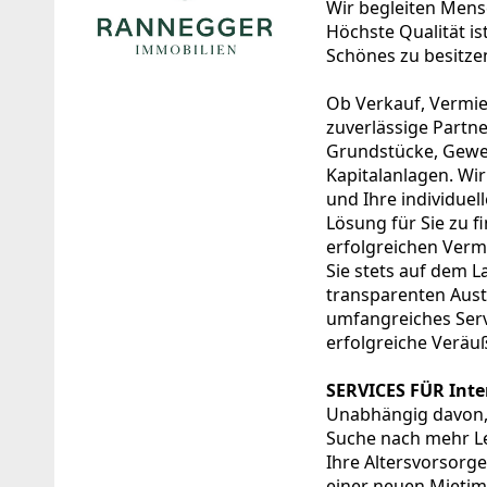
Wir begleiten Mens
Höchste Qualität ist
Schönes zu besitze
Ob Verkauf, Vermie
zuverlässige Partn
Grundstücke, Gewe
Kapitalanlagen. Wir
und Ihre individue
Lösung für Sie zu f
erfolgreichen Verm
Sie stets auf dem 
transparenten Aust
umfangreiches Serv
erfolgreiche Verä
SERVICES FÜR Inte
Unabhängig davon,
Suche nach mehr Leb
Ihre Altersvorsorg
einer neuen Mietimm