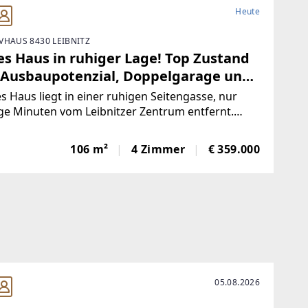
gger.immo/
Heute
VHAUS 8430 LEIBNITZ
immo
es Haus in ruhiger Lage! Top Zustand
 Ausbaupotenzial, Doppelgarage und
ingewerbe-Office!
s Haus liegt in einer ruhigen Seitengasse, nur
e Minuten vom Leibnitzer Zentrum entfernt.
die Autobahnauffahrt sowie die S-Bahn mit
Ride sind rasch erreichbar – ideal für alle, die
106 m²
4 Zimmer
€ 359.000
 und gute Anbindung schätzen.Dank
05.08.2026