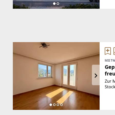
Wohnb
Nutz
MIETW
Gep
fre
Mie
Zur M
Stock
Egge
Wohnn
einen
Loggi