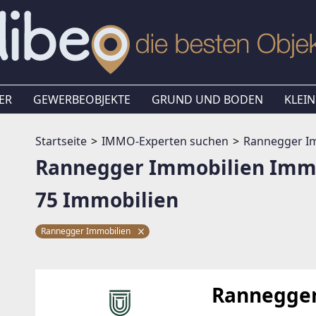
ER
GEWERBEOBJEKTE
GRUND UND BODEN
KLEIN
Startseite
IMMO-Experten suchen
Rannegger I
Rannegger Immobilien Imm
75 Immobilien
Rannegger Immobilien
Rannegger