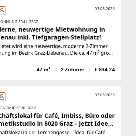
03.08.2026
OHNUNG 8041 GRAZ
erne, neuwertige Mietwohnung in
enau inkl. Tiefgaragen-Stellplatz!
ietet wird eine neuwertige, moderne 2-Zimmer
ng im Bezirk Graz-Liebenau. Die ca. 47 m² große
ung verfügt über einen großzügigen Balkon mit
2 m².Die Mietwohnung ist wie folgt aufgeteilt: -
47 m²
2 Zimmer
€ 834,24
um - Küche + Essbereich-
03.08.2026
ONOMIE 8020 GRAZ
häftslokal für Café, Imbiss, Büro oder
etikstudio in 8020 Graz – jetzt Idee
wirklichen!
äftslokal in der Lerchengasse – Ideal für Café