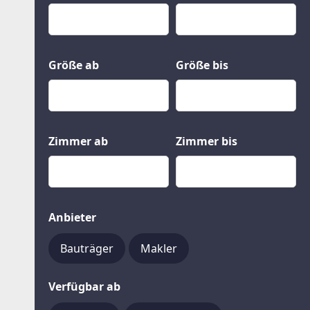
Kauf
Gewerbeobjekte
Miete
Grund und Boden
Mietkauf
Kleinobjekte
Größe ab
Größe bis
Zimmer ab
Zimmer bis
Anbieter
Bauträger
Makler
Verfügbar ab