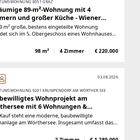
TUMSWOHNUNG 8051 GRAZ
äumige 89-m²-Wohnung mit 4
mern und großer Küche - Wiener
ße 280 inkl. Autoabstellplatz!
9 m² große, bestens eingeteilte Wohnung
ndet sich im 5. Obergeschoss eines Wohnhauses
ift in zentraler Lage von Graz-Gösting.Die
ung verfügt über fünf helle Räume: zwei
98 m²
4 Zimmer
€ 220.000
fzimmer mit jeweils ca. 16 m², ein ca. 22 m²
es
03.08.2026
TUMSWOHNUNG 9201 KRUMPENDORF AM WÖRTHER SEE
bewilligtes Wohnprojekt am
thersee mit 6 Wohnungen &
thouse, ca. 400 m² WNF!
auf steht eine moderne, baubewilligte
anlage am Wörthersee. Insgesamt umfasst das
kt 6 Wohneinheiten zwischen 36 m² und 110 m².
n sind 5 Wohneinheiten für den ganzjährigen
2 Zimmer
€ 1.280.000