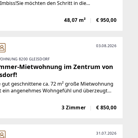
Imbiss!Sie möchten den Schritt in die
stständigkeit wagen oder Ihren bestehenden
ronomiebetrieb an einem neuen Standort
48,07 m²
€ 950,00
rklichen? Dieses Geschäftslokal in der
hengasse in
03.08.2026
OHNUNG 8200 GLEISDORF
immer-Mietwohnung im Zentrum von
sdorf!
e gut geschnittene ca. 72 m² große Mietwohnung
et ein angenehmes Wohngefühl und überzeugt
 ihre praktische Raumaufteilung sowie ihre
eitigen Nutzungsmöglichkeiten. Sie befindet sich
3 Zimmer
€ 850,00
 Obergeschoss (ohne Lift) eines gepflegten
parteienhauses
31.07.2026