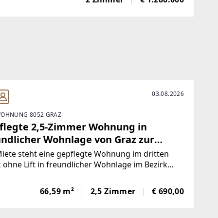
edarf sowie 1 Wohneinheit für die touristische
ung vorgesehen.Folgende
03.08.2026
OHNUNG 8052 GRAZ
flegte 2,5-Zimmer Wohnung in
undlicher Wohnlage von Graz zur
te!
iete steht eine gepflegte Wohnung im dritten
 ohne Lift in freundlicher Wohnlage im Bezirk
nberg!Die Wohnung verfügt über eine
utzfläche von rd. 67 m² und teilt sich auf in
66,59 m²
2,5 Zimmer
€ 690,00
 Vorraum, 2 separat begehbare Zimmer, eine
a,