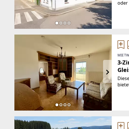
oder 
Selb
Gast
verwi
Lerc
MIETW
3-Z
Glei
Dies
biet
durch
viels
im 3.
Mehr