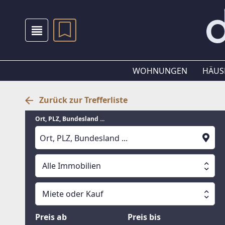
WOHNUNGEN
HÄUS
Zurück zur Trefferliste
Ort, PLZ, Bundesland ...
Alle Immobilien
Alle Immobilien
Miete oder Kauf
Suche läuft
Wohnungen
Miete oder Kauf
Preis ab
Preis bis
Häuser